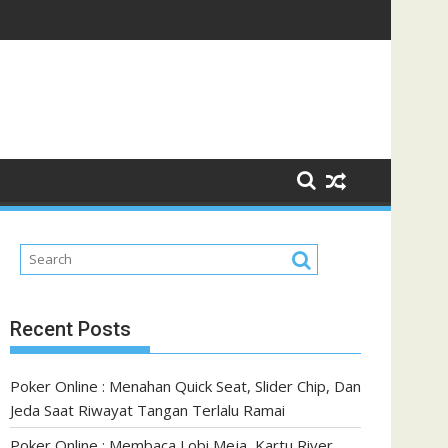
a Penasaran Mulai Menekan
Recent Posts
Poker Online : Menahan Quick Seat, Slider Chip, Dan
Jeda Saat Riwayat Tangan Terlalu Ramai
Poker Online : Membaca Lobi Meja, Kartu River,