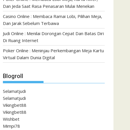
Dan Jeda Saat Rasa Penasaran Mulai Menekan
Casino Online : Membaca Ramai Lobi, Pilihan Meja,
Dan Jarak Sebelum Terbawa
Judi Online : Menilai Dorongan Cepat Dan Batas Diri
Di Ruang Internet
Poker Online : Meninjau Perkembangan Meja Kartu
Virtual Dalam Dunia Digital
Blogroll
Selamatjudi
Selamatjudi
Vikingbet88
Vikingbet88
Wishbet
Mimpi78