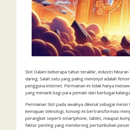
Slot Dalam beberapa tahun terakhir, industri hibura
daring. Salah satu yang paling menonjol adalah fenome
pengguna internet. Permainan ini tidak hanya menaw
yang menarik bagi para pemain dari berbagai kalanga
Permainan Slot pada awalnya dikenal sebagai mesin f
kemajuan teknologi, konsep ini bertransformasi menj
perangkat seperti smartphone, tablet, maupun kompu
faktor penting yang mendorong pertumbuhan pesat p