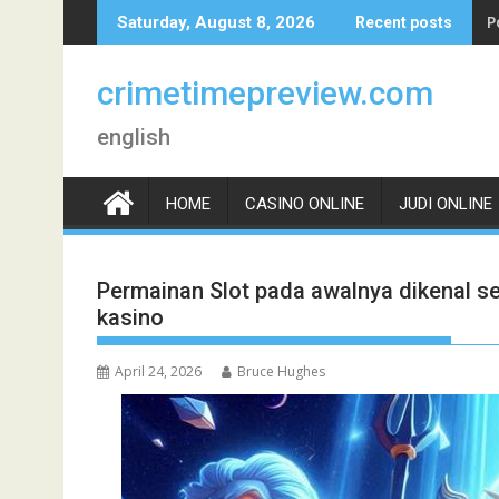
Skip
P
Saturday, August 8, 2026
Recent posts
to
content
crimetimepreview.com
english
HOME
CASINO ONLINE
JUDI ONLINE
Permainan Slot pada awalnya dikenal se
kasino
April 24, 2026
Bruce Hughes