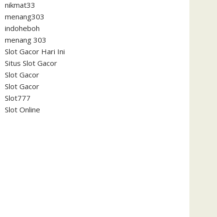
nikmat33
menang303
indoheboh
menang 303
Slot Gacor Hari Ini
Situs Slot Gacor
Slot Gacor
Slot Gacor
Slot777
Slot Online