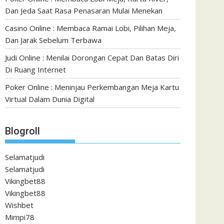
Dan Jeda Saat Rasa Penasaran Mulai Menekan
Casino Online : Membaca Ramai Lobi, Pilihan Meja,
Dan Jarak Sebelum Terbawa
Judi Online : Menilai Dorongan Cepat Dan Batas Diri
Di Ruang Internet
Poker Online : Meninjau Perkembangan Meja Kartu
Virtual Dalam Dunia Digital
Blogroll
Selamatjudi
Selamatjudi
Vikingbet88
Vikingbet88
Wishbet
Mimpi78